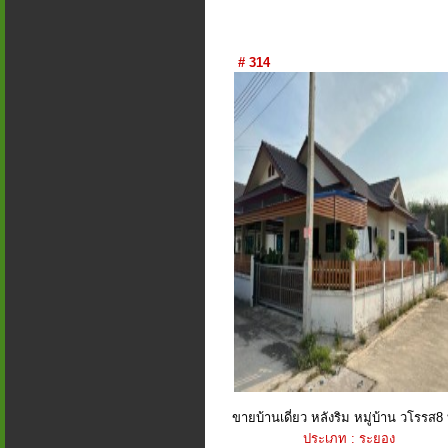
# 314
ขายบ้านเดี่ยว หลังริม หมู่บ้าน วโรรส8 บ
ประเภท : ระยอง