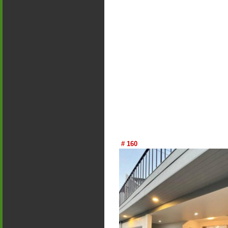
# 160