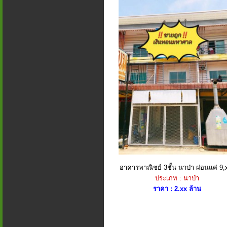
อาคาร​พาณิชย์​ 3​ชั้น นาป่า ผ่อนแค่ 9,x
ประเภท : นาป่า
ราคา : 2.xx ล้าน