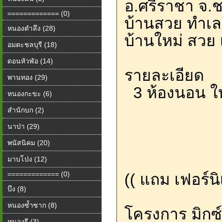
อ.ศรีราชา จ.ช
============= (0)
บ้านสวย ทำเลดี
หนองตำลึง (28)
บ้านใหม่ สวย 
อมตะชลบุรี (18)
ดอนหัวฬ่อ (14)
รายละเอียด
พานทอง (29)
️ 3 ห้องนอน ใ
หนองกะขะ (6)
️ห้องน้ำ
สำนักบก (2)
️ครัวบิ้
นาป่า (29)
️ครัวด
พนัสนิคม (20)
️มีพื้นที
มาบโป่ง (12)
============= (0)
(( แถม เฟอร์นิเ
บึง (8)
หนองซ้ำซาก (8)
โครงการ มิกซ์
หนองรี (3)