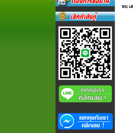
พบ เส