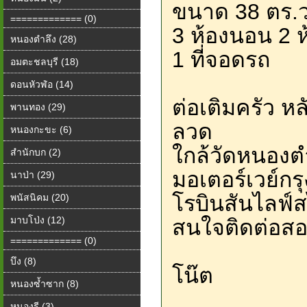
ขนาด 38 ตร.ว
============= (0)
3 ห้องนอน 2 ห
หนองตำลึง (28)
1 ที่จอดรถ
อมตะชลบุรี (18)
ดอนหัวฬ่อ (14)
ต่อเติมครัว ห
พานทอง (29)
ลวด
หนองกะขะ (6)
ใกล้วัดหนองตำ
สำนักบก (2)
มอเตอร์เวย์กร
นาป่า (29)
โรบินสันไลฟ์สไ
พนัสนิคม (20)
มาบโป่ง (12)
สนใจติดต่อสอ
============= (0)
บึง (8)
โน๊ต
หนองซ้ำซาก (8)
หนองรี (3)