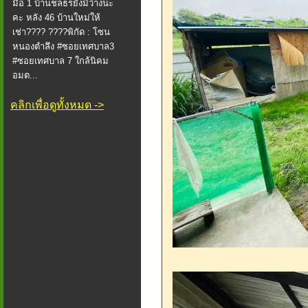
มือ 1 บ้านชลธรยังมีว่างนะ
คะ หลัง 46 บ้านใหม่ให้
เช่า???? ????พิกัด : โซน
หนองตำลึง #ซอยเทศบาล3
#ซอยเทศบาล 7 ใกล้นิคม
อมต...
คลิกเพื่อดูทั้งหมด ->