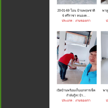
20-01-69 โอน บ้านพฤษชาติ
พาลู
6 ศรีราชา หนองค...
ประเภท : งานของเรา
ป
เปิดบ้านพร้อมเก็บเอกสารเช็ค
พาล
กำลังกู้￼ บ้า...
ประเภท : งานของเรา
ป