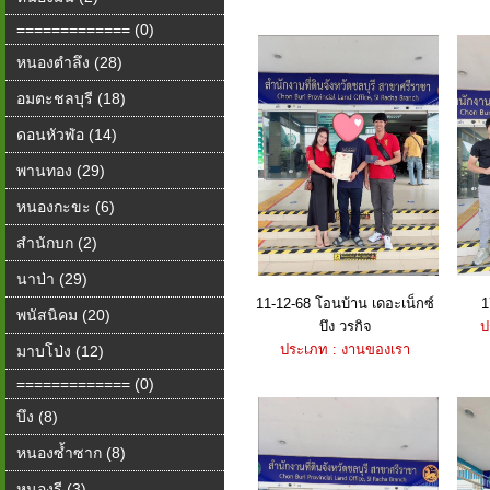
============= (0)
หนองตำลึง (28)
อมตะชลบุรี (18)
ดอนหัวฬ่อ (14)
พานทอง (29)
หนองกะขะ (6)
สำนักบก (2)
นาป่า (29)
11-12-68 โอนบ้าน เดอะเน็กซ์
1
พนัสนิคม (20)
บึง วรกิจ
ป
ประเภท : งานของเรา
มาบโป่ง (12)
============= (0)
บึง (8)
หนองซ้ำซาก (8)
หนองรี (3)