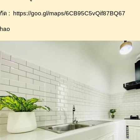
ิกัด : https://goo.gl/maps/6CB95C5vQif87BQ67
hao