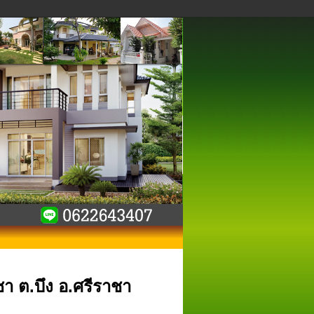
ชา ต.บึง อ.ศรีราชา