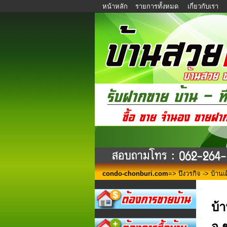
หน้าหลัก
รายการทั้งหมด
เกี่ยวกับเรา
condo-chonburi.com
=>
บึงวรกิจ
-> บ้านเด
บ้
จ.ช