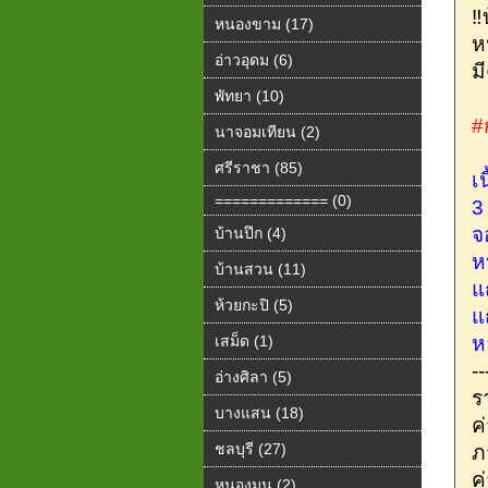
‼
หนองขาม (17)
ห
อ่าวอุดม (6)
ม
พัทยา (10)
#
นาจอมเทียน (2)
ศรีราชา (85)
เน
============= (0)
3
จ
บ้านปึก (4)
ห
บ้านสวน (11)
แ
ห้วยกะปิ (5)
แ
เสม็ด (1)
ห
--
อ่างศิลา (5)
ร
บางแสน (18)
ค
ชลบุรี (27)
ภ
ค
หนองมน (2)