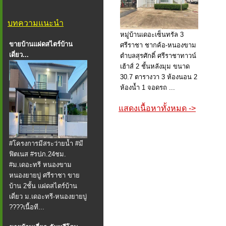
บทความแนะนำ
️️หมู่บ้านเดอะเซ็นทรัล 3
ขายบ้านแฝดสไตร์บ้าน
ศรีราชา ชากค้อ-หนองขาม
เดี่ยว...
ตำบลสุรศักดิ์ ศรีราชาทาวน์
เฮ้าส์ 2 ชั้นหลังมุม ขนาด
30.7 ตารางวา 3 ห้องนอน 2
ห้องน้ำ 1 จอดรถ ...
แสดงเนื้อหาทั้งหมด ->
#โครงการมีสระว่ายน้ำ #มี
ฟิตเนส #รปภ.24ชม.
#ม.เดอะทรี หนองขาม
หนองยายบู่ ศรีราชา ขาย
บ้าน 2ชั้น แฝดสไตร์บ้าน
เดี่ยว ม.เดอะทรี-หนองยายบู่
????เนื้อที...