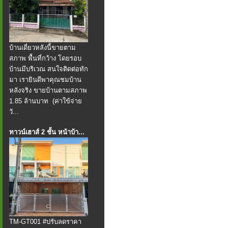
บ้านเดี่ยวหลังนี้ขายตาม
สภาพ พื้นที่กว้าง โดยรอบ
บ้านมีบริเวณ สนใจติดต่อทัก
มา เรายินดีพาคุณชมบ้าน
หลังจริง ขายบ้านตามสภาพ
1.85 ล้านบาท (ค่าใข้จ่าย
วั...
ทาวน์เฮาส์ 2 ชั้น หน้าบ้า...
TM-GT001 #ปรับลดราคา