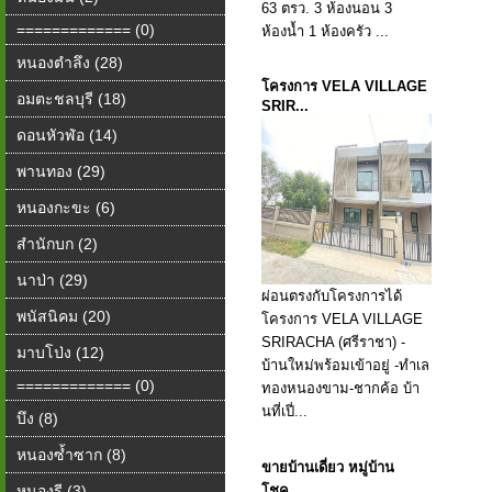
63 ตรว. 3 ห้องนอน 3
============= (0)
ห้องน้ำ 1 ห้องครัว ...
หนองตำลึง (28)
โครงการ VELA VILLAGE
อมตะชลบุรี (18)
SRIR...
ดอนหัวฬ่อ (14)
พานทอง (29)
หนองกะขะ (6)
สำนักบก (2)
นาป่า (29)
ผ่อนตรงกับโครงการได้
พนัสนิคม (20)
️โครงการ VELA VILLAGE
SRIRACHA️ (ศรีราชา) -
มาบโป่ง (12)
บ้านใหม่พร้อมเข้าอยู่ -ทำเล
============= (0)
ทองหนองขาม-ชากค้อ บ้า
นที่เปี่...
บึง (8)
หนองซ้ำซาก (8)
ขายบ้านเดี่ยว หมู่บ้าน
หนองรี (3)
โชค...