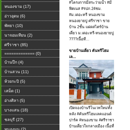
#โครงการมีสระว่ายน้ำ #มี
หนองขาม (17)
ฟิตเนส #รปภ.24ชม.
#ม.เดอะทรี หนองขาม
อ่าวอุดม (6)
หนองยายบู่ ศรีราชา ขาย
พัทยา (10)
บ้าน 2ชั้น แฝดสไตร์บ้าน
เดี่ยว ม.เดอะทรี-หนองยายบู่
นาจอมเทียน (2)
????เนื้อที...
ศรีราชา (85)
ขายบ้านเดี่ยว คันทรีโฮม
============= (0)
เล...
บ้านปึก (4)
บ้านสวน (11)
ห้วยกะปิ (5)
เสม็ด (1)
อ่างศิลา (5)
เปิดจองบ้านรีโนเวทใหม่ทั้ง
บางแสน (18)
หลัง #คันทรีโฮมเลคแอนด์
ชลบุรี (27)
ปาร์ค #หนองขาม #ศรีราชา
บ้านเดี่ยวใจกลางเมือง เนื้อที่
หนองมน (2)