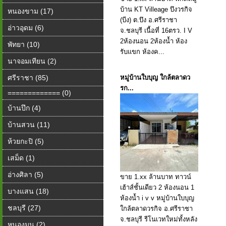
บ้าน KT Villeage บึงวรกิจ
หนองขาม (17)
(บีง) ต.บึง อ.ศรีราชา
อ่าวอุดม (6)
จ.ชลบุรี เนื้อที่ 16ตรว. I V
2ห้องนอน 2ห้องน้ำ ห้อง
พัทยา (10)
รับแขก ห้องค...
นาจอมเทียน (2)
ศรีราชา (85)
หมู่บ้านใบบุญ ใกล้ตลาดว
รก...
============= (0)
บ้านปึก (4)
บ้านสวน (11)
ห้วยกะปิ (5)
เสม็ด (1)
อ่างศิลา (5)
ขาย 1.xx ล้านบาท ทาวน์
เฮ้าส์ชั้นเดียว 2 ห้องนอน 1
บางแสน (18)
ห้องน้ำ i v v หมู่บ้านใบบุญ
ชลบุรี (27)
ใกล้ตลาดวรกิจ อ.ศรีราชา
จ.ชลบุรี รีโนเวทใหม่ทั้งหลัง
หนองมน (2)