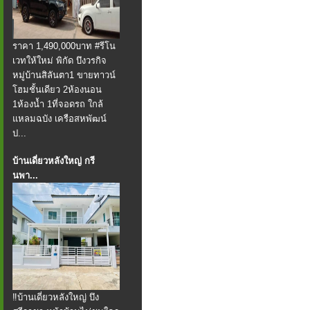
ราคา 1,490,000บาท #รีโน
เวทให้ใหม่ พิกัด บึงวรกิจ
หมู่บ้านสิลันตา1 ขายทาวน์
โฮมชั้นเดียว 2ห้องนอน
1ห้องน้ำ 1ที่จอดรถ ใกล้
แหลมฉบัง เครือสหพัฒน์
ป...
บ้านเดี่ยวหลังใหญ่ กรี
นพา...
‼️บ้านเดี่ยวหลังใหญ่ บึง