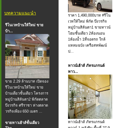
บทความแนะนำ
ราคา 1,490,000บาท #รีโน
เวทให้ใหม่ พิกัด บึงวรกิจ
รีโนเวทบ้านให้ใหม่ ขาย
หมู่บ้านสิลันตา1 ขายทาวน์
บ้า...
โฮมชั้นเดียว 2ห้องนอน
1ห้องน้ำ 1ที่จอดรถ ใกล้
แหลมฉบัง เครือสหพัฒน์
ป...
ทาวน์เฮ้าส์ ภัทรแกรนด์
ทาว...
ขาย 2.29 ล้านบาท เปิดจอง
รีโนเวทบ้านให้ใหม่ ขาย
บ้านเดี่ยวชั้นเดียว โครงการ
หมู่บ้านสิลันตา2 พิกัดตลาด
บึงวรกิจ ศรีราชา ห่างตลาด
วรกิจเพียง 650 เมตร ...
ทาวน์เฮ้าส์ ภัทรแกรนด์
ขายทาวเฮ้าส์ชั้นเดียว
The...
ทาวน์ 1 หลังริม พื้นที่ 27.9