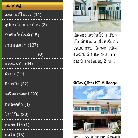
หมวดหมู่
ผลงานรีโนเวท (11)
อุปกรณ์ตกแต่งบ้าน (2)
รับทำเว็บไซต์ (15)
เปิดจองแล้ววันนี้บ้านเดี่ยว
สไตล์มินิมอล เนื้อที่เริ่มต้น
งานของเรา (137)
39.30 ตรว. ️ โครงการเลิศ
============= (0)
รัตน์ วิลล์ 4 บึง~วังค้อ ii i
pat บ้านพร้อมอยู่ 2 ️ ห...
แหลมฉบัง (64)
พัทยา (19)
พิกัดหมู้บ้าน KT Villeage...
บึงวรกิจ (22)
เครือสหพัฒน์ (20)
หนองคล้า (4)
โรงโป๊ะ (20)
หนองปรือ (1)
บ่อวิน (15)
ขาย 1.xx ล้านบาท พิกัดหมู้