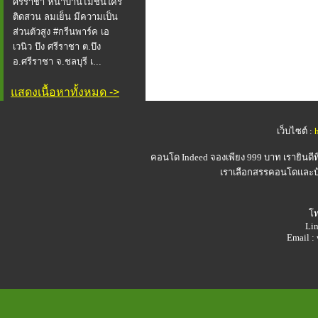
ศรีราชา หน้าบ้านไม่ชนใคร
ติดสวน ลมเย็น มีความเป็น
ส่วนตัวสูง #กรีนพาร์ค เอ
เวนิว บึง ศรีราชา ต.บึง
อ.ศรีราชา จ.ชลบุรี เ...
แสดงเนื้อหาทั้งหมด ->
เว็บไซต์ :
คอนโด Indeed
จองเพียง 999 บาท เรายินดี
เราเลือกสรรคอนโดและบ้า
โท
Lin
Email 