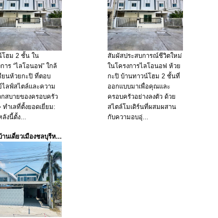
์โฮม 2 ชั้น ใน
สัมผัสประสบการณ์ชีวิตใหม่
การ “ไลโอนอฟ” ใกล้
ในโครงการไลโอนอฟ ห้วย
รียนห้วยกะปิ ที่ตอบ
กะปิ บ้านทาวน์โฮม 2 ชั้นที่
์ไลฟ์สไตล์และความ
ออกแบบมาเพื่อคุณและ
วกสบายของครอบครัว
ครอบครัวอย่างลงตัว ด้วย
 ทำเลที่ตั้งยอดเยี่ยม:
สไตล์โมเดิร์นที่ผสมผสาน
ังนี้ตั้ง...
กับความอบอุ่...
านเดี่ยวเมืองชลบุรีห...