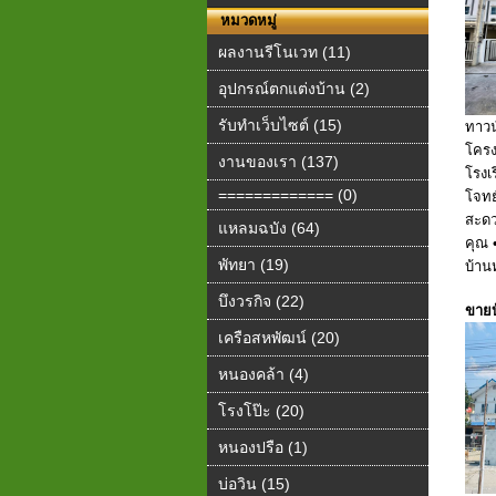
หมวดหมู่
ผลงานรีโนเวท (11)
อุปกรณ์ตกแต่งบ้าน (2)
รับทำเว็บไซต์ (15)
ทาวน
โครง
งานของเรา (137)
โรงเ
============= (0)
โจทย
สะด
แหลมฉบัง (64)
คุณ •
พัทยา (19)
บ้านหล
บึงวรกิจ (22)
ขายบ้
เครือสหพัฒน์ (20)
หนองคล้า (4)
โรงโป๊ะ (20)
หนองปรือ (1)
บ่อวิน (15)