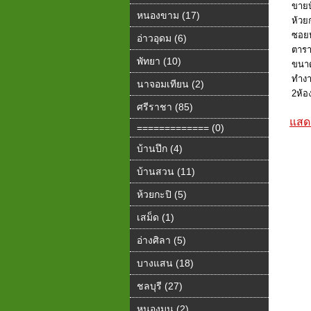
ขายบ้
หนองขาม (17)
ห้วยก
ซอยห้
อ่าวอุดม (6)
ตารา
พัทยา (10)
ขนาด
ทำงา
นาจอมเทียน (2)
2ห้อง
ศรีราชา (85)
แสดง
============= (0)
บ้านปึก (4)
บ้านสวน (11)
ห้วยกะปิ (5)
เสม็ด (1)
อ่างศิลา (5)
บางแสน (18)
ชลบุรี (27)
หนองมน (2)