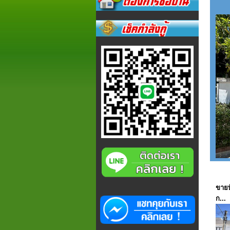
ขายบ
ก...