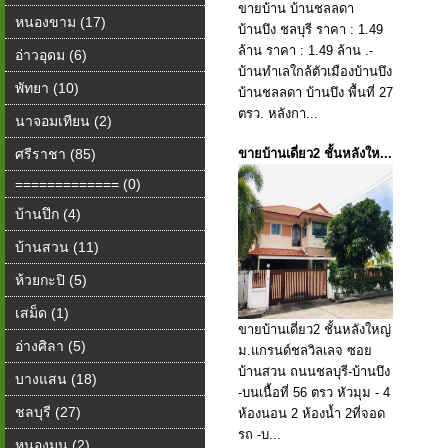
ขายบ้าน บ้าน​ชลลดา​
หนองขาม (17)
บ้านบึง ชลบุรี ราคา : 1.49
ล้าน ราคา : 1.49 ล้าน .-
อ่าวอุดม (6)
บ้านทำเลใกล้ตัวเมืองบ้านบึง
พัทยา (10)
บ้าน​ชลลดา​ บ้านบึง พื้นที่ 27
ตรว. หลังกา...
นาจอมเทียน (2)
ศรีราชา (85)
ขายบ้านเดี่ยว2 ชั้นหลังให...
============= (0)
บ้านปึก (4)
บ้านสวน (11)
ห้วยกะปิ (5)
เสม็ด (1)
ขายบ้านเดี่ยว2 ชั้นหลังใหญ่
อ่างศิลา (5)
ม.แกรนด์​ชล​วิลเลจ ซอย
บ้านสวน ถนนชลบุรี​-บ้านบึง
บางแสน (18)
-บน​เนื้อที่​ 56​ ตรว​ หัวมุม - 4​
ชลบุรี (27)
ห้องนอน​ 2​ ห้องน้ำ​ 2ที่จอด
รถ -บ...
หนองมน (2)