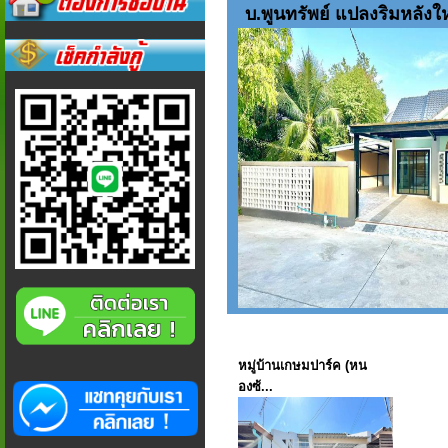
บ.พูนทรัพย์ แปลงริมหลังให
หมู่บ้านเกษมปาร์ค (หน
องซ้...