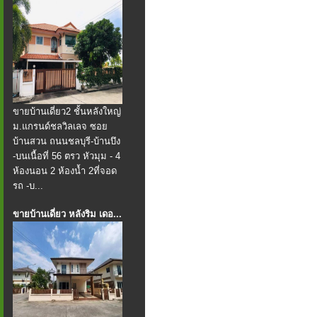
ขายบ้านเดี่ยว2 ชั้นหลังใหญ่
ม.แกรนด์​ชล​วิลเลจ ซอย
บ้านสวน ถนนชลบุรี​-บ้านบึง
-บน​เนื้อที่​ 56​ ตรว​ หัวมุม - 4​
ห้องนอน​ 2​ ห้องน้ำ​ 2ที่จอด
รถ -บ...
ขายบ้านเดี่ยว หลังริม เดอ...