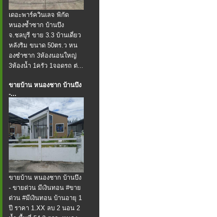
เดอะพาร์ควินเลจ ️พิกัด
หนองซ้ำซาก บ้านบึง
จ.ชลบุรี ขาย 3.3 บ้านเดี่ยว
หลังริม ขนาด 50ตร.ว หน
องซำซาก 3ห้องนอนใหญ่
3ห้องน้ำ 1ครัว 1จอดรถ ต่...
ขายบ้าน หนองชาก บ้านบึง
-...
ขายบ้าน หนองชาก บ้านบึง
- ขายด่วน มีเงินทอน #ขาย
ด่วน #มีเงินทอน บ้านอายุ 1
ปี ราคา 1.XX ลบ 2 นอน 2