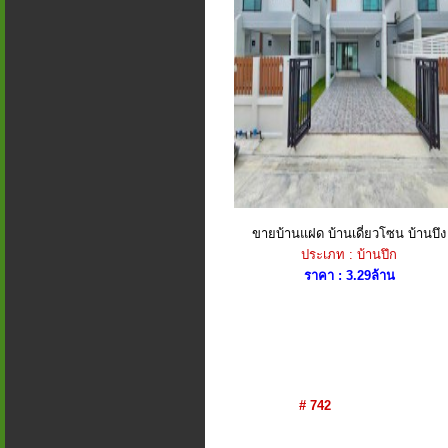
ขายบ้านแฝด บ้านเดี่ยวโซน บ้านบึง
ประเภท : บ้านปึก
ราคา : 3.29ล้าน
# 742