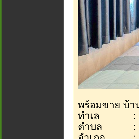
พร้อมขาย บ้าน
ทำเล : ซ.ว
ตำบล : บ้
อำเภอ : บ