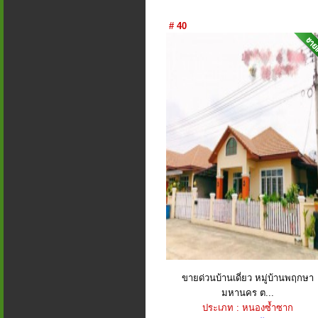
# 40
ขายด่วนบ้านเดี่ยว หมู่บ้านพฤกษา
มหานคร​ ต...
ประเภท : หนองซ้ำซาก