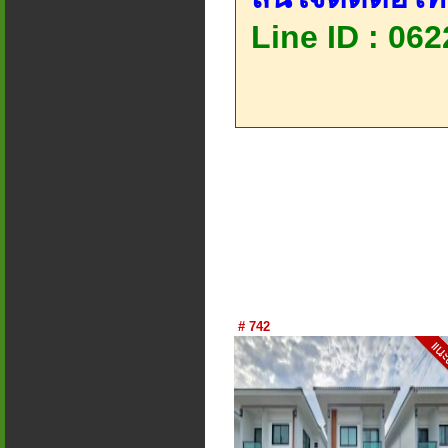
Line ID : 06
# 742