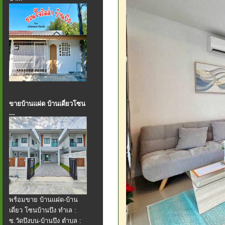
ขายบ้านแฝด บ้านเดี่ยวโซน
...
พร้อมขาย บ้านแฝด​-บ้าน
เดี่ยว โซนบ้านบึง ทำเล :
ซ.วัดบึงบน-บ้านบึง ตำบล :