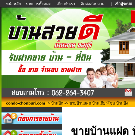
หน้าหลัก
รายการทั้งหมด
เกี่ยวกับเรา
ติดต่อสอบถาม
|
เข้าสู่ระบบ
condo-chonburi.com
=>
บ้านปึก
-> ขายบ้านแฝด บ้านเดี่ยวโซน บ้านบึง
ขายบ้านแฝด บ้