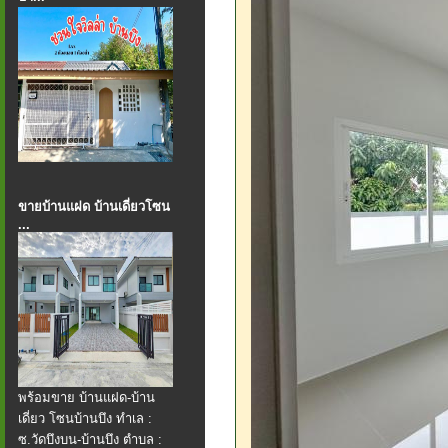
ขายบ้านแฝด บ้านเดี่ยวโซน
...
พร้อมขาย บ้านแฝด​-บ้าน
เดี่ยว โซนบ้านบึง ทำเล :
ซ.วัดบึงบน-บ้านบึง ตำบล :