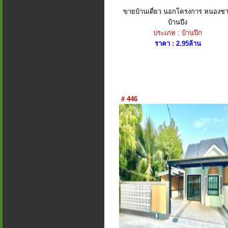
ขายบ้านเดี่ยว นอกโครงการ หนองช
บ้านบึง
ประเภท : บ้านปึก
ราคา : 2.95ล้าน
# 446