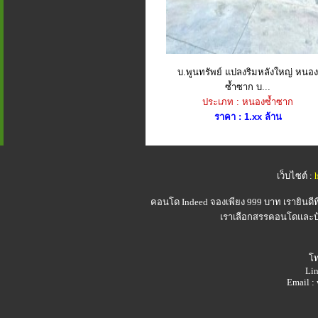
บ.พูนทรัพย์ แปลงริมหลังใหญ่ หนอง
ซ้ำซาก บ...
ประเภท : หนองซ้ำซาก
ราคา : 1.xx ล้าน
เว็บไซต์ :
คอนโด Indeed
จองเพียง 999 บาท เรายินดี
เราเลือกสรรคอนโดและบ้า
โท
Lin
Email 