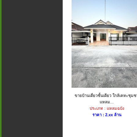
ขายบ้านเดี่ยวชั้นเดียว ใกล้เคหะชุม
แหลม...
ประเภท : แหลมฉบัง
ราคา : 2.xx ล้าน