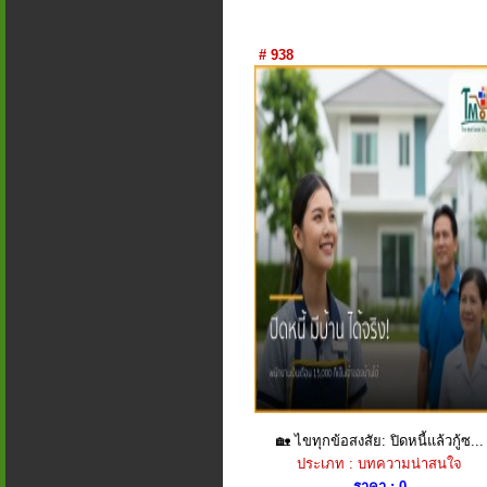
# 938
🏡 ไขทุกข้อสงสัย: ปิดหนี้แล้วกู้ซ...
ประเภท : บทความน่าสนใจ
ราคา : 0