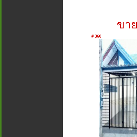
ขาย
# 360