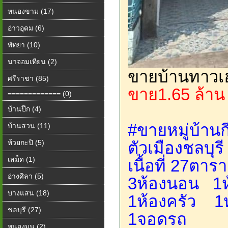
หนองขาม (17)
อ่าวอุดม (6)
พัทยา (10)
นาจอมเทียน (2)
ขายบ้านทาวเฮ
ศรีราชา (85)
ขาย1.65 ล้า
============= (0)
บ้านปึก (4)
#ขายหมู่บ้านก
บ้านสวน (11)
ห้วยกะปิ (5)
ตัวเมืองชลบุร
เสม็ด (1)
เนื้อที่ 27ตา
อ่างศิลา (5)
3ห้องนอน 1ห
บางแสน (18)
1ห้องครัว 1ห
ชลบุรี (27)
1จอดรถ
หนองมน (2)