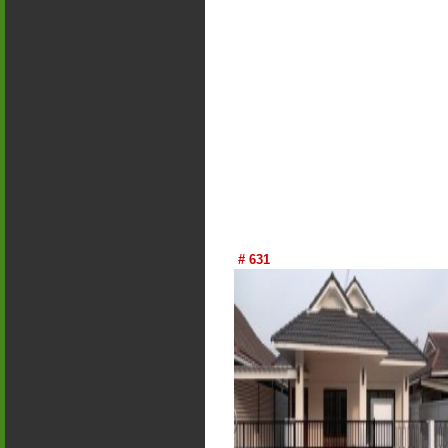
# 631