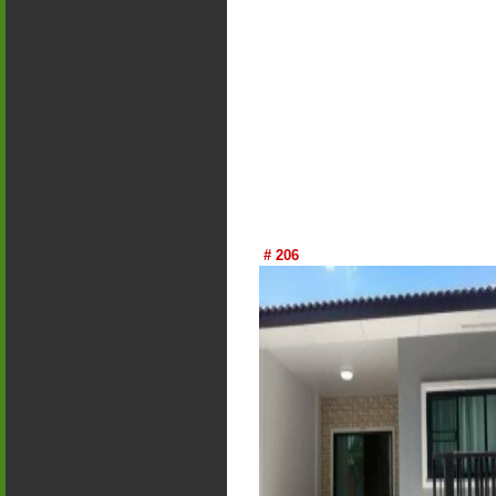
# 206