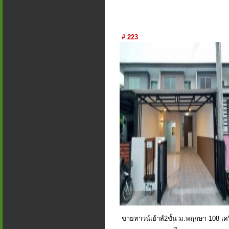
# 223
ขายทาวน์เฮ้าส์2ชั้น ม.พฤกษา 108 เค