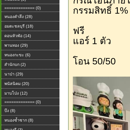
กรณีโอนภายใ
กรรมสิทธิ์ 1
============= (0)
หนองตำลึง (28)
อมตะชลบุรี (18)
ฟรี
ดอนหัวฬ่อ (14)
แอร์ 1 ตัว
พานทอง (29)
หนองกะขะ (6)
️โอน 50/50
สำนักบก (2)
นาป่า (29)
พนัสนิคม (20)
มาบโป่ง (12)
============= (0)
บึง (8)
หนองซ้ำซาก (8)
หนองรี (3)