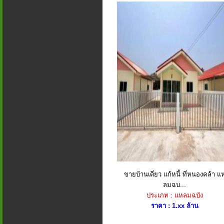
ขายบ้านเดี่ยว แก้หนี้ ที่หนองคล้า แ
ลมฉบ...
ประเภท : แหลมฉบัง
ราคา : 1.xx ล้าน