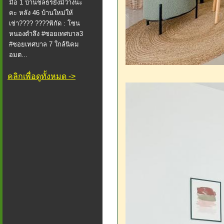
มือ 1 บ้านชลธรยังมีว่างนะ
คะ หลัง 46 บ้านใหม่ให้
เช่า???? ????พิกัด : โซน
หนองตำลึง #ซอยเทศบาล3
#ซอยเทศบาล 7 ใกล้นิคม
อมต...
คลิกเพื่อดูทั้งหมด ->