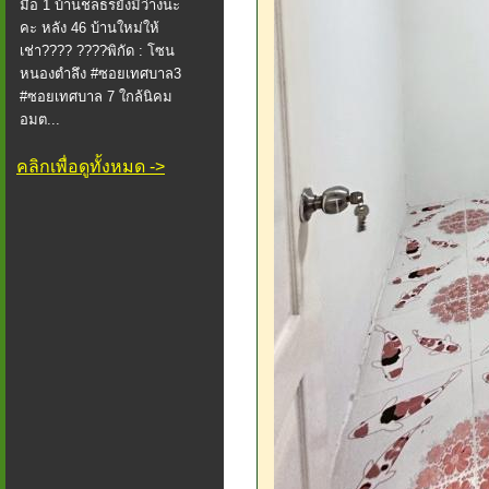
มือ 1 บ้านชลธรยังมีว่างนะ
คะ หลัง 46 บ้านใหม่ให้
เช่า???? ????พิกัด : โซน
หนองตำลึง #ซอยเทศบาล3
#ซอยเทศบาล 7 ใกล้นิคม
อมต...
คลิกเพื่อดูทั้งหมด ->