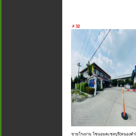
# 32
ขายโรงงาน โซนอมตะชลบุรี(หนองตำล