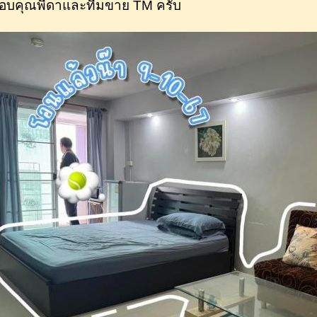
อบคุณพี่ดาและทีมขาย TM ครับ