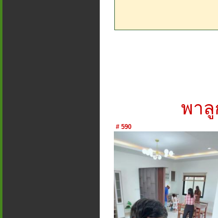
พาลู
# 590