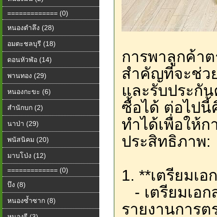
============= (0)
หนองตำลึง (28)
อมตะชลบุรี (18)
การพาลูกค้าต
ดอนหัวฬ่อ (14)
สำคัญที่จะช่ว
พานทอง (29)
และรับประกัน
หนองกะขะ (6)
ซื้อได้ ต่อไปน
สำนักบก (2)
ทำได้เพื่อให้
นาป่า (29)
ประสิทธิภาพ:
พนัสนิคม (20)
มาบโป่ง (12)
============= (0)
1. **เตรียมเอ
บึง (8)
- เตรียมเอกสา
หนองซ้ำซาก (8)
รายงานการตร
หนองรี (3)