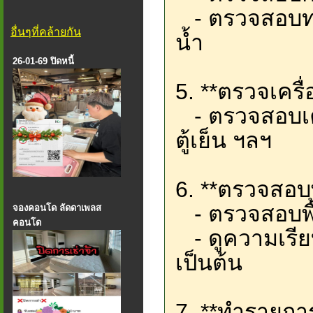
- ตรวจสอบท่อ
อื่นๆที่คล้ายกัน
น้ำ
26-01-69 ปิดหนี้
5. **ตรวจเครื
- ตรวจสอบเครื
ตู้เย็น ฯลฯ
6. **ตรวจสอบพ
- ตรวจสอบพื้
จองคอนโด ลัดดาเพลส
คอนโด
- ดูความเรียบ
เป็นต้น
7. **ทำรายการ