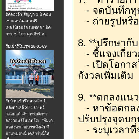
- จดบันทึกทุ
ติดจองจ้า สัญญา 1 ปี คอน
- ถ่ายรูปหรือ
เช่าคอนโดแถมฟรี
เฟอร์นิเจอร์ครบเซตค่า ปิด
การเช่าโดย คุณต้าร์ ค่า
8. **ปรึกษากับ
รับเข้ารีโนเวท 28-01-69
- ชี้แจงเกี่ย
- เปิดโอกาสใ
กังวลเพิ่มเติม
9. **ตกลงแนว
รับบ้านเข้ารีโนเวทอีก 1
- หาข้อตกลง
หลังทำเลดี 28-1-69 พรี
วงเงินแล้วจ้า การันตีการ
ปรับปรุงจุดบก
จองก่อนรีโนเวทโดย “ทีมงา
- ระบุเวลาที
นอสังหาสายบรรเทิงค่า มี
บ้านหมดหนี้ เคลียร์หนี้ให้