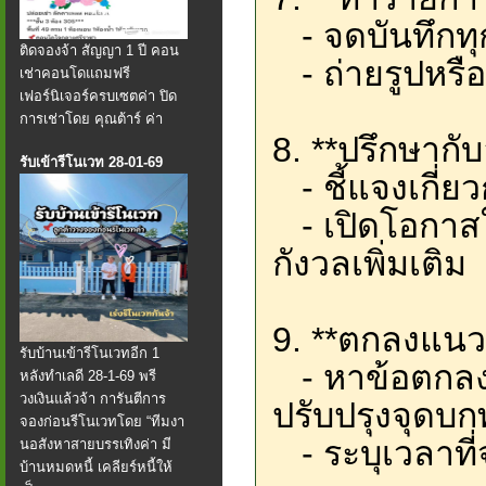
- จดบันทึกทุ
ติดจองจ้า สัญญา 1 ปี คอน
- ถ่ายรูปหรือ
เช่าคอนโดแถมฟรี
เฟอร์นิเจอร์ครบเซตค่า ปิด
การเช่าโดย คุณต้าร์ ค่า
8. **ปรึกษากับ
รับเข้ารีโนเวท 28-01-69
- ชี้แจงเกี่ย
- เปิดโอกาสใ
กังวลเพิ่มเติม
9. **ตกลงแนว
รับบ้านเข้ารีโนเวทอีก 1
- หาข้อตกลง
หลังทำเลดี 28-1-69 พรี
วงเงินแล้วจ้า การันตีการ
ปรับปรุงจุดบก
จองก่อนรีโนเวทโดย “ทีมงา
- ระบุเวลาที
นอสังหาสายบรรเทิงค่า มี
บ้านหมดหนี้ เคลียร์หนี้ให้