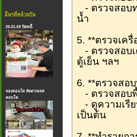
- ตรวจสอบท่อ
อื่นๆที่คล้ายกัน
น้ำ
26-01-69 ปิดหนี้
5. **ตรวจเครื
- ตรวจสอบเครื
ตู้เย็น ฯลฯ
6. **ตรวจสอบพ
- ตรวจสอบพื้
จองคอนโด ลัดดาเพลส
คอนโด
- ดูความเรียบ
เป็นต้น
7. **ทำรายการ