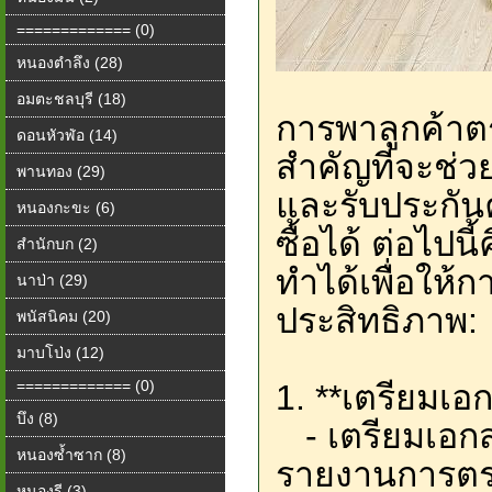
============= (0)
หนองตำลึง (28)
อมตะชลบุรี (18)
การพาลูกค้าต
ดอนหัวฬ่อ (14)
สำคัญที่จะช่ว
พานทอง (29)
และรับประกัน
หนองกะขะ (6)
ซื้อได้ ต่อไปน
สำนักบก (2)
ทำได้เพื่อให้
นาป่า (29)
ประสิทธิภาพ:
พนัสนิคม (20)
มาบโป่ง (12)
============= (0)
1. **เตรียมเอ
บึง (8)
- เตรียมเอกสา
หนองซ้ำซาก (8)
รายงานการตร
หนองรี (3)