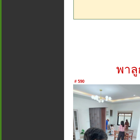
พาลู
# 590