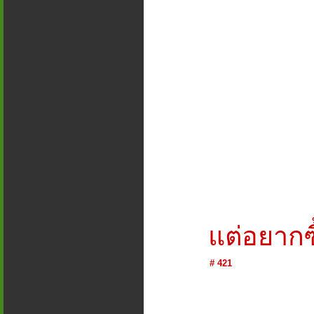
แต่อยากซื
# 421