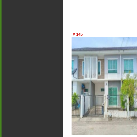
# 145