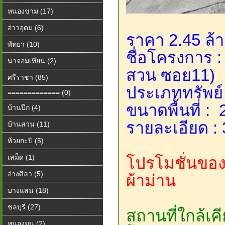
หนองขาม (17)
อ่าวอุดม (6)
ราคา 2.45 ล้
พัทยา (10)
ชื่อโครงการ : 
นาจอมเทียน (2)
สวน ซอย11)
ศรีราชา (85)
ประเภททรัพย์ :
============= (0)
ขนาดพื้นที่ :
บ้านปึก (4)
รายละเอียด :
บ้านสวน (11)
ห้วยกะปิ (5)
เสม็ด (1)
โปรโมชั่นข
อ่างศิลา (5)
ผ้าม่าน
บางแสน (18)
ชลบุรี (27)
สถานที่ใกล้เค
หนองมน (2)