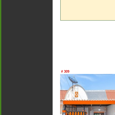
# 309