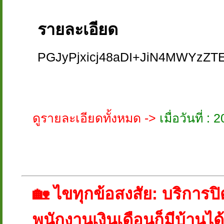
รายละเอียด
PGJyPjxicj48aDI+JiN4MWYzZT
ดูรายละเอียดทั้งหมด ->
เมื่อวันที่ 
🏡 ไขทุกข้อสงสัย: บริการปิดห
พนักงานเงินเดือนก็มีบ้านได้