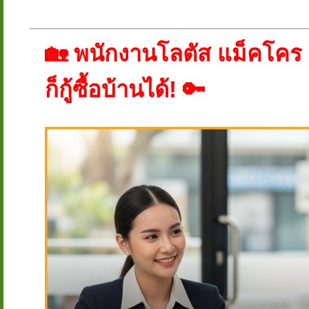
🏡 พนักงานโลตัส แม็คโคร เง
ก็กู้ซื้อบ้านได้! 🔑