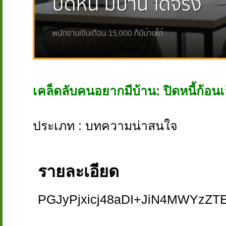
เคล็ดลับคนอยากมีบ้าน: ปิดหนี้ก้อนเล
ประเภท : บทความน่าสนใจ
รายละเอียด
PGJyPjxicj48aDI+JiN4MWYzZT