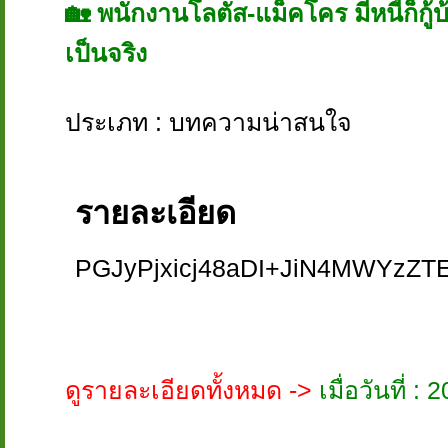
🏡 พนักงานโลตัส-แม็คโคร มีหนี้ก็กู้บ้
เป็นจริง
ประเภท : บทความน่าสนใจ
รายละเอียด
PGJyPjxicj48aDI+JiN4MWYzZT
ดูรายละเอียดทั้งหมด ->
เมื่อวันที่ 