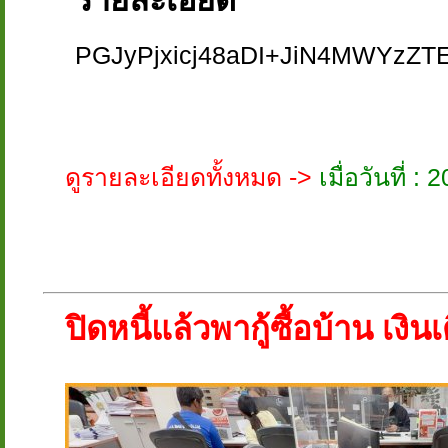
PGJyPjxicj48aDI+JiN4MWYzZT
ดูรายละเอียดทั้งหมด ->
เมื่อวันที่ 
ปิดหนี้แล้วพากู้ซื้อบ้าน เงิน