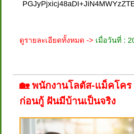
PGJyPjxicj48aDI+JiN4MWYzZT
ดูรายละเอียดทั้งหมด ->
เมื่อวันที่ 
🏡 พนักงานโลตัส-แม็คโคร มีหน
ก่อนกู้ ฝันมีบ้านเป็นจริง