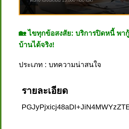
🏡 ไขทุกข้อสงสัย: บริการปิดหนี้ พากู
บ้านได้จริง!
ประเภท : บทความน่าสนใจ
รายละเอียด
PGJyPjxicj48aDI+JiN4MWYzZT