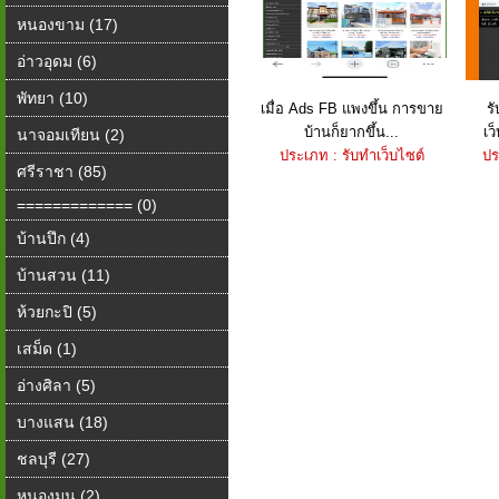
หนองขาม (17)
อ่าวอุดม (6)
พัทยา (10)
เมื่อ Ads FB แพงขึ้น การขาย
ร
บ้านก็ยากขึ้น...
เว
นาจอมเทียน (2)
ประเภท : รับทำเว็บไซต์
ปร
ศรีราชา (85)
============= (0)
บ้านปึก (4)
บ้านสวน (11)
ห้วยกะปิ (5)
เสม็ด (1)
อ่างศิลา (5)
บางแสน (18)
ชลบุรี (27)
หนองมน (2)