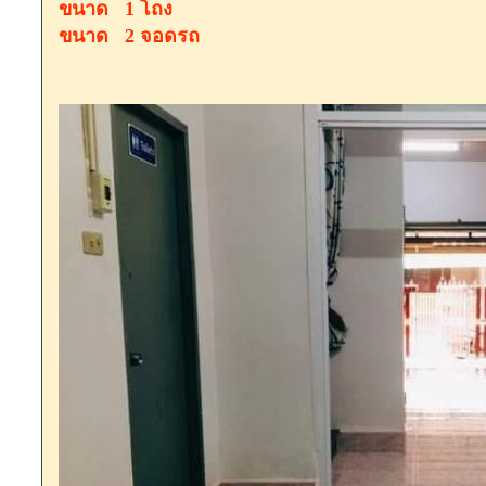
ขนาด 1​ โถง​
ขนาด 2​ จอดรถ