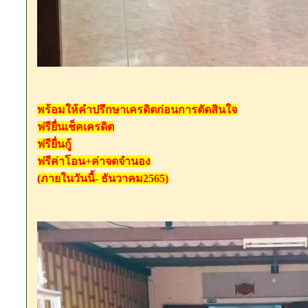
พร้อมให้คำปรึกษาเคร​ดิตก่อนการตัดสินใจ
ฟรียื่นเช็คเครดิต
ฟรียื่นกู้
ฟรีค่าโอน+ค่าจด​จำนอง
(ภายในวันนี้- ธันวาคม​2565)