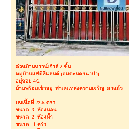
ด่วนบ้านทาวน์​เฮ้าส์​ 2​ ชั้น​
​หมู่บ้านแฟมิลี่แลนด์​ (อมตะนครนาป่า)
อยุ่ซอย 4/2
บ้านพร้อมเข้าอยู่​ ทำเลแหล่งความเจริญ​ มาแล้ว
บนเนื้อที่ 22.5 ตรว
ขนาด 3​ ห้องนอน​
ขนาด 2​ ห้องน้ำ​
ขนาด 1 ครัว​