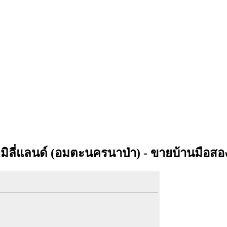
นแฟมิลี่แลนด์​ (อมตะนครนาป่า) - ขายบ้านมือสอ