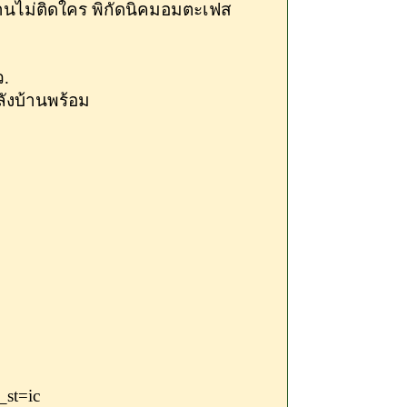
บ้านไม่ติดใคร พิกัดนิคมอมตะเฟส
ว.
หลังบ้านพร้อม
st=ic