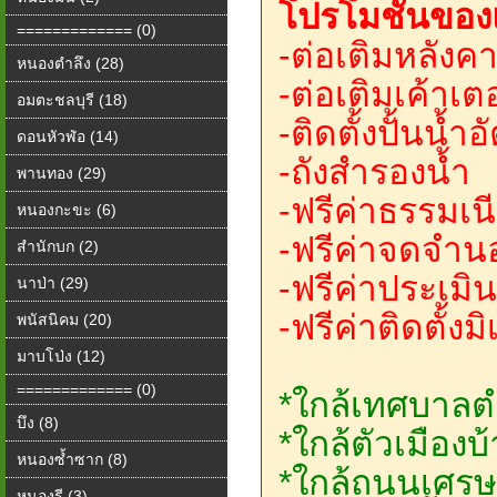
โปรโมชั่นขอ
============= (0)
-ต่อเติมหลัง
หนองตำลึง (28)
-ต่อเติมเค้าเต
อมตะชลบุรี (18)
-ติดตั้งปั้นน้ำอ
ดอนหัวฬ่อ (14)
-ถังสำรองน้ำ
พานทอง (29)
-ฟรีค่าธรรมเ
หนองกะขะ (6)
-ฟรีค่าจดจำน
สำนักบก (2)
-ฟรีค่าประเมิน
นาป่า (29)
-ฟรีค่าติดตั้งม
พนัสนิคม (20)
มาบโป่ง (12)
============= (0)
*ใกล้เทศบาล
บึง (8)
*ใกล้ตัวเมืองบ
หนองซ้ำซาก (8)
*ใกล้ถนนเศรษ
หนองรี (3)