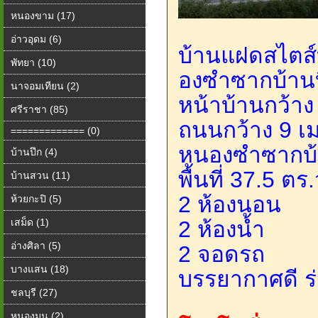
หนองขาม (17)
อ่าวอุดม (6)
บ้านแฝดสไตส์บ
พัทยา (10)
องซำซากบ้านบ
นาจอมเทียน (2)
หน้าบ้านกว้าง
ศรีราชา (85)
ถนนกว้าง 9 เ
============= (0)
หนองซำซากบ้
บ้านปึก (4)
พื้นที่ 37.5 ตร.
บ้านสวน (11)
2 ห้องนอน
ห้วยกะปิ (5)
เสม็ด (1)
2 ห้องน้ำ
อ่างศิลา (5)
2 จอดรถ
บางแสน (18)
บรรยากาศดี ร่
ชลบุรี (27)
หนองมน (2)