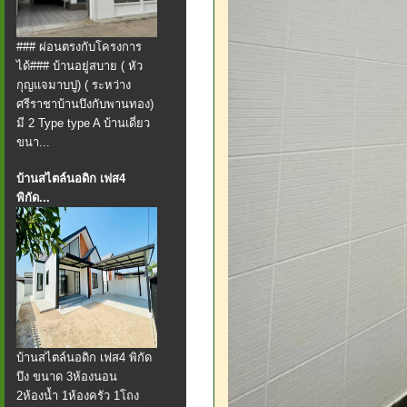
### ผ่อนตรงกับโครงการ
ได้### บ้านอยู่สบาย ( หัว
กุญแจมาบปู) ( ระหว่าง
ศรีราชาบ้านบึงกับพานทอง)
มี 2 Type type A บ้านเดี่ยว
ขนา...
บ้านสไตล์นอดิก เฟส4
พิกัด...
บ้านสไตล์นอดิก เฟส4 พิกัด
บึง ขนาด 3ห้องนอน
2ห้องน้ำ 1ห้องครัว 1โถง