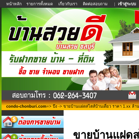
หน้าหลัก
รายการทั้งหมด
เกี่ยวกับเรา
ติดต่อสอบถาม
|
เข้าสู่ระบบ
condo-chonburi.com
=>
บึง
-> ขายบ้านแฝดสไตส์บ้านเดี่ยว ราคา 1.xx ล้า
ขายบ้านแฝดสไ