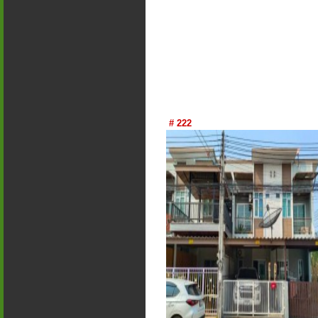
# 222