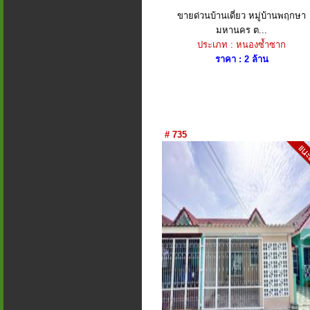
ขายด่วนบ้านเดี่ยว หมู่บ้านพฤกษา
มหานคร​ ต...
ประเภท : หนองซ้ำซาก
ราคา : 2 ล้าน
# 735