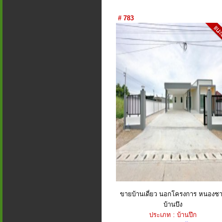
# 783
ขายบ้านเดี่ยว นอกโครงการ หนองช
บ้านบึง
ประเภท : บ้านปึก