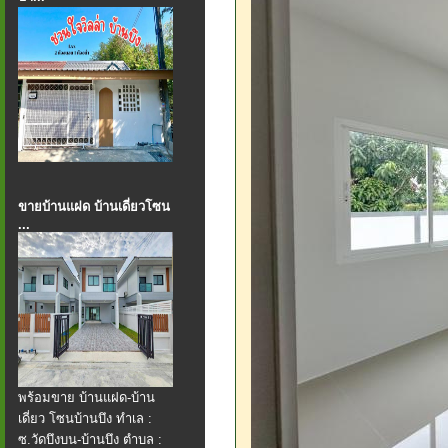
ขายบ้านแฝด บ้านเดี่ยวโซน
...
พร้อมขาย บ้านแฝด​-บ้าน
เดี่ยว โซนบ้านบึง ทำเล :
ซ.วัดบึงบน-บ้านบึง ตำบล :