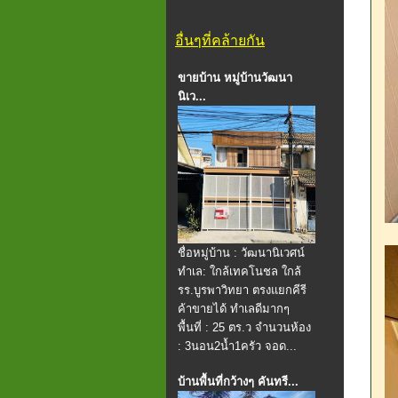
อื่นๆที่คล้ายกัน
ขายบ้าน หมู่บ้านวัฒนา
นิเว...
ชื่อหมู่บ้าน : วัฒนานิเวศน์
ทำเล: ใกล้เทคโนชล ใกล้
รร.บูรพาวิทยา ตรงแยกคีรี
ค้าขายได้ ทำเลดีมากๆ
พื้นที่ : 25 ตร.ว จำนวนห้อง
: 3นอน2น้ำ1ครัว จอด...
บ้านพื้นที่กว้างๆ คันทรี...