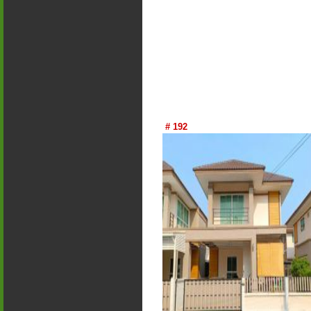
# 192