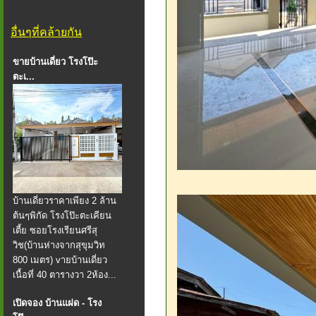
อื่นๆที่คล้ายกัน
ขายบ้านเดี่ยว โรงโป๊ะ
ตะเ...
บ้านเดี่ยวราคาเพียง 2 ล้าน
ต้นๆพิกัด โรงโป๊ะตะเคียน
เตี้ย ซอยโรงเรียนศรีสุ
วิช(บ้านห่างจากสุขุมวิท
800 เมตร) vายบ้านเดี่ยว
เนื้อที่ 40 ตารางวา 2ห้อง...
เปิดจอง บ้านแฝด - โรง