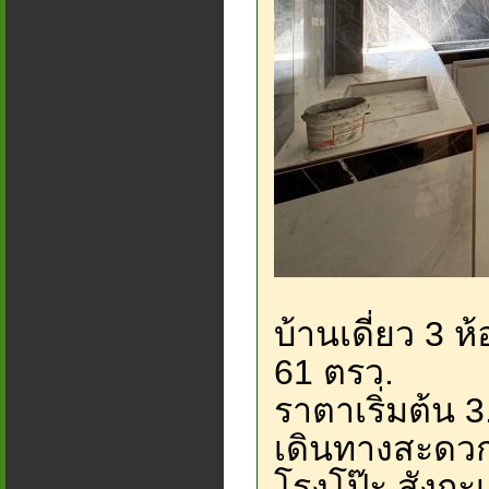
บ้านเดี่ยว 3 ห้
61 ตรว.
ราตาเริ่มต้น 
เดินทางสะดว
โรงโป๊ะ สังก