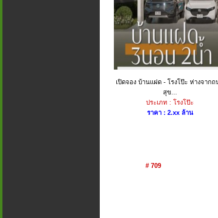
เปิดจอง บ้านแฝด - โรงโป๊ะ ห่างจาก
สุข...
ประเภท : โรงโป๊ะ
ราคา : 2.xx ล้าน
# 709