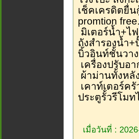
เช็คเครดิตยื่นกู
promtion free
มิเตอร์น้ำ+ไฟ
ถังสำรองน้ำ+ปั
บิ้วอินท์ชั้นวาง
เครื่องปรับอา
ผ้าม่านทั้งหลั
เคาท์เตอร์ครัว
ประตูรั้วรีโมท
เมื่อวันที่ : 20