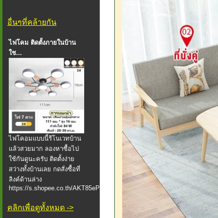
อื่นๆที่คล้ายกัน
ไฟโคม ติดตั้งภายในบ้าน
ใช...
ไฟโคอมแบบนี้รีโนเวทบ้าน
แล้วสวยมาก ลองหาซื้อไป
ใช้กันดูนะครับ ติดตั้งง่าย
สว่างทั้งบ้านเลย กดสั่งซื้อที่
ลิงค์ด้านล่าง
https://s.shopee.co.th/AKT85ePYv...
คลิกเพื่อดูทั้งหมด ->