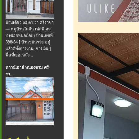
บ้านเดี่ยว 60 ตร.วา ศรีราชา
— หมู่บ้านในฝัน เฟสพิเศษ
2 (ซอยหมอย้อย) บ้านเลขที่
388/84 [ บ้านขยันรวย อยู่
แล้วดีทั้งการงาน–การเงิน ]
พื้นที่เยอะหลัง...
ทาวน์เฮาส์ หนองขาม ศรี
รา...