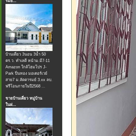
รมย์...
บ้านเดี่ยว 3นอน 3น้ำ 50
ตร.ว. ทำเลดี หน้าม.มี7-11
Amazon ใกล้โฮมโปร J-
Park ปิ่นทอง มอเตอร์เวย์
สาย7 ม.ลัดดารมย์ 3.xx ลบ.
ฟรีโอนภายในปี2568 ...
ขายบ้านเดี่ยว หมู่บ้าน
ในฝ...