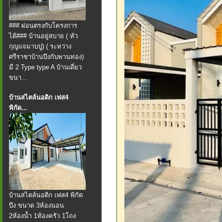
### ผ่อนตรงกับโครงการ
ได้### บ้านอยู่สบาย ( หัว
กุญแจมาบปู) ( ระหว่าง
ศรีราชาบ้านบึงกับพานทอง)
มี 2 Type type A บ้านเดี่ยว
ขนา...
บ้านสไตล์นอดิก เฟส4
พิกัด...
บ้านสไตล์นอดิก เฟส4 พิกัด
บึง ขนาด 3ห้องนอน
2ห้องน้ำ 1ห้องครัว 1โถง