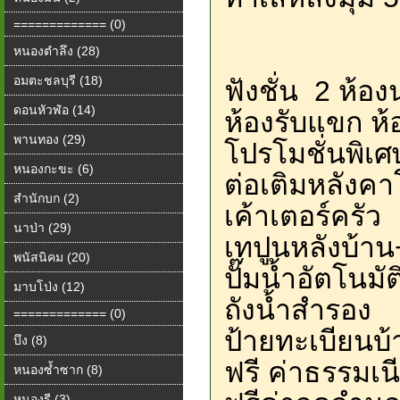
============= (0)
หนองตำลึง (28)
อมตะชลบุรี (18)
ฟังชั่น 2 ห้
ดอนหัวฬ่อ (14)
ห้องรับแขก ห
พานทอง (29)
โปรโมชั่นพิเศ
หนองกะขะ (6)
ต่อเติมหลังค
สำนักบก (2)
เค้าเตอร์ครัว
นาป่า (29)
เทปูนหลังบ้าน+
พนัสนิคม (20)
ปั๊มน้ำอัตโนมั
มาบโป่ง (12)
ถังน้ำสำรอง
============= (0)
ป้ายทะเบียนบ้
บึง (8)
ฟรี ค่าธรรมเ
หนองซ้ำซาก (8)
หนองรี (3)