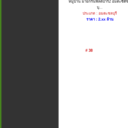
หมู่บ้าน มายกรีนฟิลด์ปาร์2 อมตะซิตี้
บุ...
ประเภท : อมตะชลบุรี
ราคา : 2.xx ล้าน
# 38