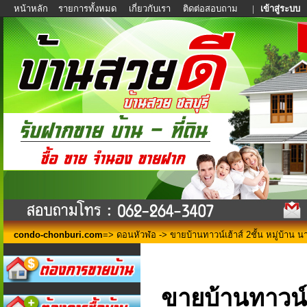
หน้าหลัก
รายการทั้งหมด
เกี่ยวกับเรา
ติดต่อสอบถาม
|
เข้าสู่ระบบ
condo-chonburi.com
=>
ดอนหัวฬ่อ
-> ขายบ้าน​ทาวน์​เฮ้าส์ ​2​ชั้น หมู่บ้าน
ขายบ้าน​ทาวน์​เ