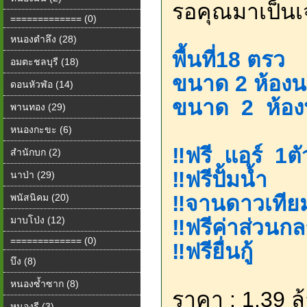
รอคุณมาเป็นเจ
============= (0)
หนองตำลึง (28)
พื้นที่​18​ ตรว​
อมตะชลบุรี (18)
ขนาด 2 ​ห้อง
ดอนหัวฬ่อ (14)
ขนาด ​ 2​ ห้อง
พานทอง (29)
หนองกะขะ (6)
‼️ฟรี​ แอร์​ 1ตั
สำนักบก (2)
‼️ฟรีปั้มน้ำ
นาป่า (29)
‼️จานดาวเทีย
พนัสนิคม (20)
มาบโป่ง (12)
‼️ฟรีค่าส่วนก
============= (0)
‼️ฟรียื่น​กู้​
บึง (8)
หนองซ้ำซาก (8)
ราคา : 1.39 ล้
หนองรี (3)