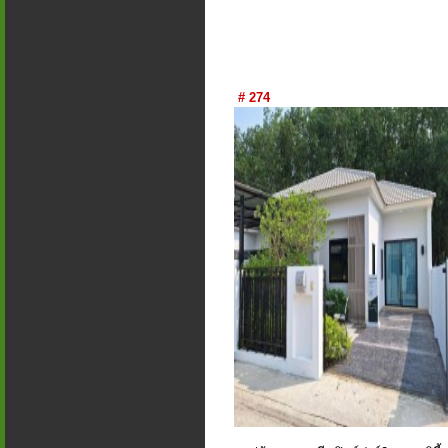
# 274