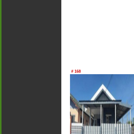
# 168