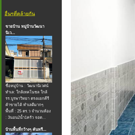
อื่นๆที่คล้ายกัน
ขายบ้าน หมู่บ้านวัฒนา
นิเว...
ชื่อหมู่บ้าน : วัฒนานิเวศน์
ทำเล: ใกล้เทคโนชล ใกล้
รร.บูรพาวิทยา ตรงแยกคีรี
ค้าขายได้ ทำเลดีมากๆ
พื้นที่ : 25 ตร.ว จำนวนห้อง
: 3นอน2น้ำ1ครัว จอด...
บ้านพื้นที่กว้างๆ คันทรี...