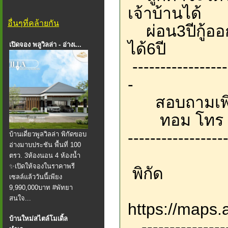
เจ้าบ้านได้
อื่นๆที่คล้ายกัน
ผ่อน3ปีกู้ออก
ได้6ปี
เปิดจอง พลูวิลล่า - อ่างเ...
-----------------
-
️ สอบถามเพิ่
ทอม โทร 0
-----------------
บ้านเดี่ยวพูลวิลล่า พิกัดขอบ
อ่างมาบประชัน พื้นที่ 100
ตรว. 3ห้องนอน 4 ห้องน้ำ
✨️เปิดให้จองในราคาพรี
พิกัด
เซลล์แล้ววันนี้เพียง
9,990,000บาท #พัทยา
สนใจ...
https://maps
บ้านใหม่สไตล์โมเดิ้ล
-----------------