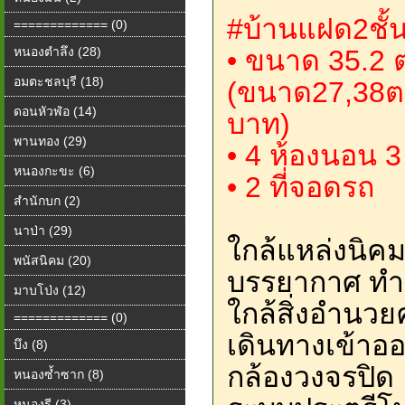
#บ้านแฝด2ชั้
============= (0)
หนองตำลึง (28)
• ขนาด 35.2 
อมตะชลบุรี (18)
(ขนาด27,38ตร
ดอนหัวฬ่อ (14)
บาท)
พานทอง (29)
• 4 ห้องนอน 3 
หนองกะขะ (6)
• 2 ที่จอดรถ
สำนักบก (2)
นาป่า (29)
ใกล้แหล่งนิค
พนัสนิคม (20)
บรรยากาศ ทำเ
มาบโป่ง (12)
ใกล้สิ่งอำน
============= (0)
เดินทางเข้า
บึง (8)
กล้องวงจรปิด
หนองซ้ำซาก (8)
หนองรี (3)