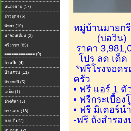
หนองขาม (17)
อ่าวอุดม (6)
หมู่บ้านมายกร
พัทยา (10)
(บ่อวิน)
นาจอมเทียน (2)
ศรีราชา (85)
️ ราคา 3,981,
============= (0)
โปร ลด เด็ด
บ้านปึก (4)
*ฟรีโรงจอดรถ 
บ้านสวน (11)
ครัว
ห้วยกะปิ (5)
• ฟรี แอร์ 1 ตั
เสม็ด (1)
• ฟรีกระเบื้อ
อ่างศิลา (5)
• ฟรี มิเตอร์นำ
บางแสน (18)
-ฟรี ถังสำรองน
ชลบุรี (27)
หนองมน (2)