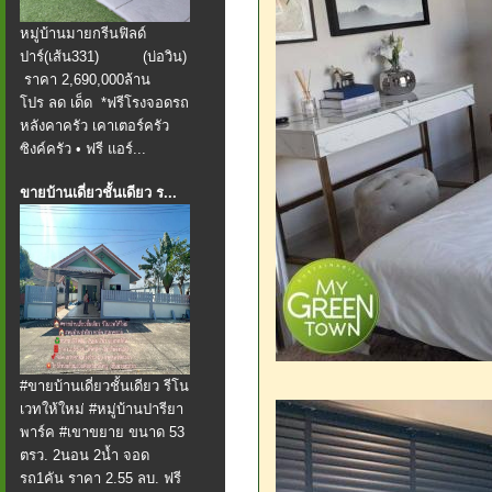
หมู่บ้านมายกรีนฟิลด์
ปาร์(เส้น331) (บ่อวิน)
️ ราคา 2,690,000ล้าน
โปร ลด เด็ด *ฟรีโรงจอดรถ
หลังคาครัว เคาเตอร์ครัว
ซิงค์ครัว • ฟรี แอร์...
ขายบ้านเดี่ยวชั้นเดียว ร...
#ขายบ้านเดี่ยวชั้นเดียว รีโน
เวทให้ใหม่ #หมู่บ้านปารียา
พาร์ค #เขาขยาย ️ขนาด 53
ตรว. 2นอน 2น้ำ จอด
รถ1คัน ราคา 2.55 ลบ. ฟรี