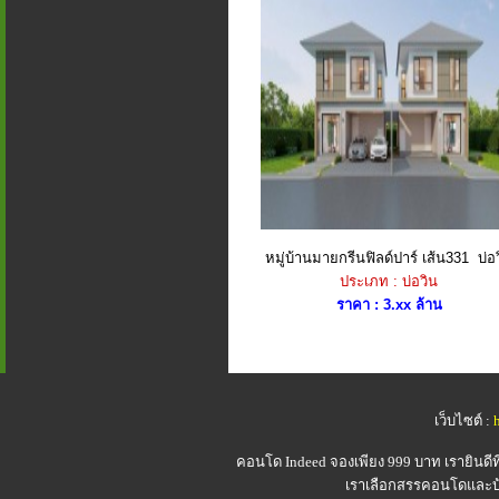
หมู่บ้านมายกรีนฟิลด์ปาร์ เส้น331 บ่อ
ประเภท : บ่อวิน
ราคา : 3.xx ล้าน
เว็บไซต์ :
คอนโด Indeed
จองเพียง 999 บาท เรายินดี
เราเลือกสรรคอนโดและบ้า