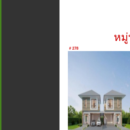
หมู
# 278