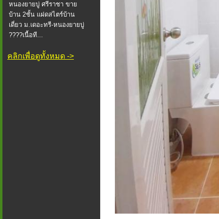
หนองยายบู่ ศรีราชา ขาย
บ้าน 2ชั้น แฝดสไตร์บ้าน
เดี่ยว ม.เดอะทรี-หนองยายบู่
????เนื้อที...
คลิกเพื่อดูทั้งหมด ->