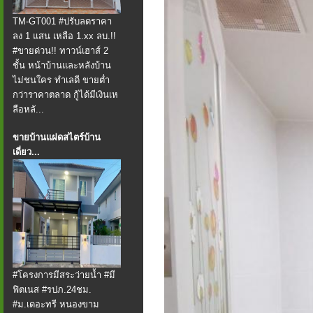
TM-GT001 #ปรับลดราคา
ลง 1 แสน เหลือ 1.xx ลบ.!!
#ขายด่วน!! ทาวน์เฮาส์ 2
ชั้น หน้าบ้านและหลังบ้าน
ไม่ชนใคร ทำเลดี ขายต่ำ
กว่าราคาตลาด กู้ได้มีเงินเห
ลือหลั...
ขายบ้านแฝดสไตร์บ้าน
เดี่ยว...
#โครงการมีสระว่ายน้ำ #มี
ฟิตเนส #รปภ.24ชม.
#ม.เดอะทรี หนองขาม