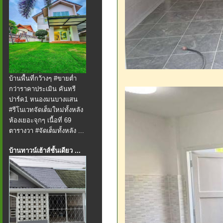
บ้านพื้นที่กว้างๆ #ขายต่ำ
กว่าราคาประเมิน คันทรี
ปาร์ค1 หนองมนบางแสน
#รีโนเวทจัดเต็มใหม่ทั้งหลัง
ห้องเยอะจุกๆ เนื้อที่ 69
ตารางวา #จัดเต็มทั้งหลัง ...
บ้านทาวน์เฮ้าส์ชั้นเดียว ...