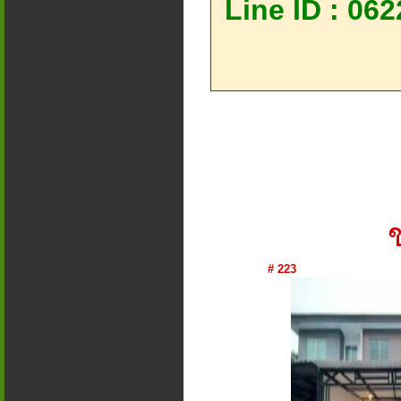
Line ID : 06
# 223