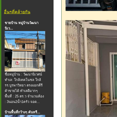
อื่นๆที่คล้ายกัน
ขายบ้าน หมู่บ้านวัฒนา
นิเว...
ชื่อหมู่บ้าน : วัฒนานิเวศน์
ทำเล: ใกล้เทคโนชล ใกล้
รร.บูรพาวิทยา ตรงแยกคีรี
ค้าขายได้ ทำเลดีมากๆ
พื้นที่ : 25 ตร.ว จำนวนห้อง
: 3นอน2น้ำ1ครัว จอด...
บ้านพื้นที่กว้างๆ คันทรี...