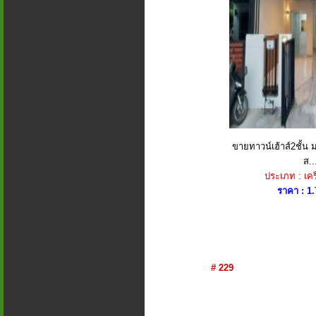
ขายทาวน์เฮ้าส์2ชั้น
ส..
ประเภท : เค
ราคา : 1.
# 229