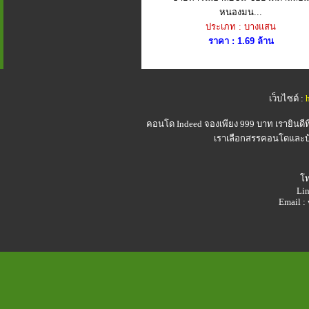
หนองมน...
ประเภท : บางแสน
ราคา : 1.69 ล้าน
เว็บไซต์ :
คอนโด Indeed
จองเพียง 999 บาท เรายินดี
เราเลือกสรรคอนโดและบ้า
โท
Lin
Email 