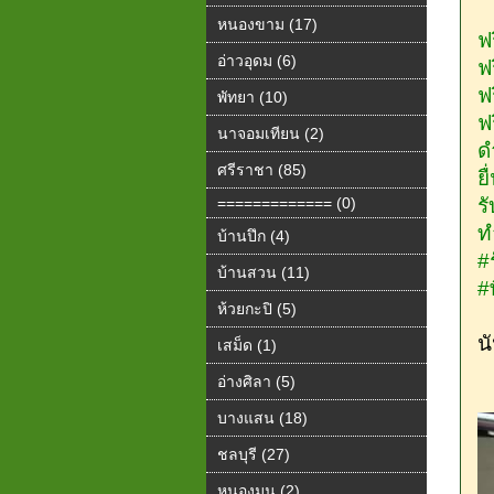
หนองขาม (17)
ฟ
อ่าวอุดม (6)
️
️
พัทยา (10)
️
นาจอมเทียน (2)
ดำ
ศรีราชา (85)
ย
============= (0)
ร
ท
บ้านปึก (4)
#
บ้านสวน (11)
#
ห้วยกะปิ (5)
น
เสม็ด (1)
อ่างศิลา (5)
บางแสน (18)
ชลบุรี (27)
หนองมน (2)