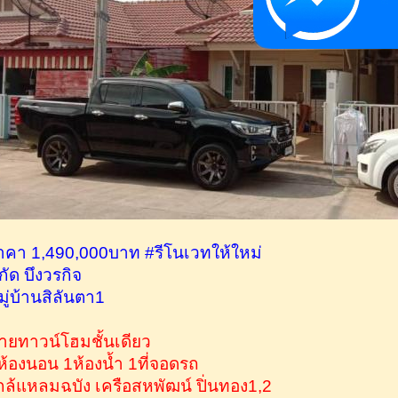
าคา 1,490,000บาท #รีโนเวทให้ใหม่
ิกัด บึงวรกิจ
มู่บ้านสิลันตา1
ายทาวน์โฮมชั้นเดียว
ห้องนอน 1ห้องน้ำ 1ที่จอดรถ
กล้แหลมฉบัง เครือสหพัฒน์ ปิ่นทอง1,2