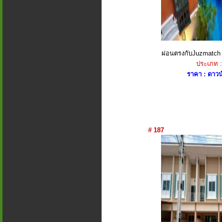
ผ่อนตรงกับJuzmatch ติ
ประเภท :
ราคา : ดาวน
# 187