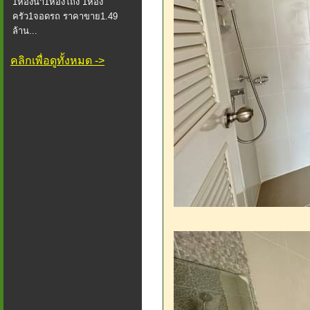
1ห้องน้ำ1ห้องโถง 1ห้อง
ครัว1จอดรถ ราคาขาย1.49
ล้าน...
คลิกเพื่อดูทั้งหมด ->