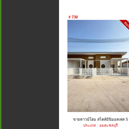
# 730
ขายทาวน์โฮม สไตล์มินิมอลเฟส 5
ประเภท : อมตะชลบุรี