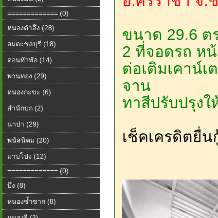
อ.ศรีราชา จ.ช
============= (0)
หนองตำลึง (28)
ขนาด 29.6 ตร
อมตะชลบุรี (18)
2 ที่จอดรถ หน
ดอนหัวฬ่อ (14)
ต่อเติมเคาน์เ
พานทอง (29)
จาน
หนองกะขะ (6)
ทาสีปรับปรุงให้
สำนักบก (2)
นาป่า (29)
เช็คเครดิตยื่น
พนัสนิคม (20)
มาบโป่ง (12)
============= (0)
บึง (8)
หนองซ้ำซาก (8)
หนองรี (3)