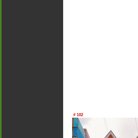
# 102