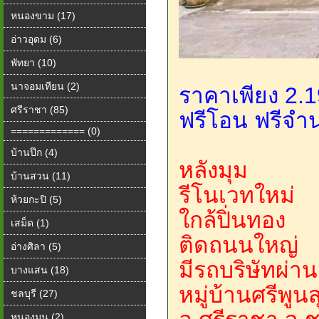
หนองขาม (17)
อ่าวอุดม (6)
พัทยา (10)
นาจอมเทียน (2)
ราคาเพียง 2.
ศรีราชา (85)
ฟรีโอน ฟรีจำ
============= (0)
บ้านปึก (4)
หลังมุม
บ้านสวน (11)
รีโนเวทใหม่
ห้วยกะปิ (5)
ใกล้ปิ่นทอง
เสม็ด (1)
ติดถนนใหญ่
อ่างศิลา (5)
มีรถบริษัทผ่าน 
บางแสน (18)
หมู่บ้านศรีพูน
ชลบุรี (27)
หนองมน (2)