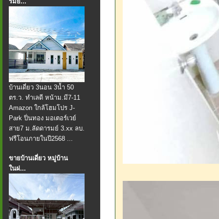
รมย์...
บ้านเดี่ยว 3นอน 3น้ำ 50
ตร.ว. ทำเลดี หน้าม.มี7-11
Amazon ใกล้โฮมโปร J-
Park ปิ่นทอง มอเตอร์เวย์
สาย7 ม.ลัดดารมย์ 3.xx ลบ.
ฟรีโอนภายในปี2568 ...
ขายบ้านเดี่ยว หมู่บ้าน
ในฝ...