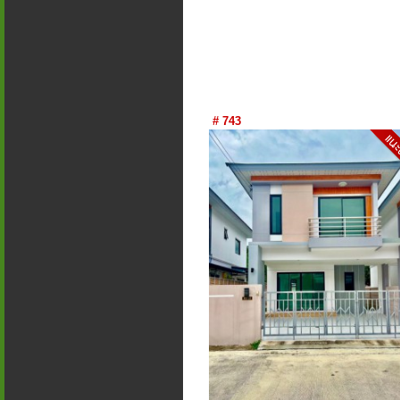
# 743