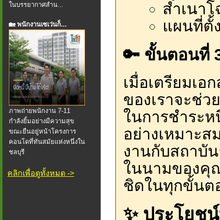
สำเนาโฉน
ในบรรยากาศสำน...
แผนที่ตั
🏡 พนักงานเซเว่นก็...
🔑 ขั้นตอนที่
เมื่อเตรียมเอ
ของเราจะช่ว
ภาพถ่ายพนักงาน 7-11
ในการชำระหนี
กำลังยิ้มอย่างมีความสุข
อย่างเหมาะส
ขณะยืนอยู่หน้าโครงการ
คอนโดที่ทันสมัยแห่งหนึ่งใน
งานกับสถาบันก
ชลบุรี
ในนามของคุณ
คลิกเพื่อดูทั้งหมด ->
ชิดในทุกขั้นต
✨ ประโยชน์ท