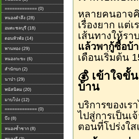
============= (0)
หลายคนอาจคิดว
หนองตำลึง (28)
เรื่องยาก แต่
อมตะชลบุรี (18)
เส้นทางให้ราบร
ดอนหัวฬ่อ (14)
แล้วพากู้ซื้อบ้
พานทอง (29)
เดือนเริ่มต้น
หนองกะขะ (6)
สำนักบก (2)
💰 เข้าใจขั้น
นาป่า (29)
บ้าน
พนัสนิคม (20)
มาบโป่ง (12)
บริการของเราไ
============= (0)
ไปสู่การเป็นเจ
บึง (8)
ตอนที่โปร่งใส
หนองซ้ำซาก (8)
หนองรี (3)