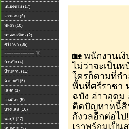
หนองขาม (17)
อ่าวอุดม (6)
พัทยา (10)
นาจอมเทียน (2)
ศรีราชา (85)
============= (0)
🏡 พนักงานเง
บ้านปึก (4)
ไม่ว่าจะเป็นพ
บ้านสวน (11)
ใครก็ตามที่ก
ห้วยกะปิ (5)
พื้นที่ศรีราช
เสม็ด (1)
ฉบัง อ่าวอุดม
อ่างศิลา (5)
ติดปัญหาหนี้ส
บางแสน (18)
กังวลอีกต่อไ
ชลบุรี (27)
เราพร้อมเป็นส
หนองมน (2)