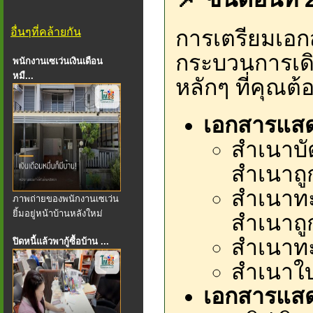
อื่นๆที่คล้ายกัน
การเตรียมเอก
กระบวนการเดิ
พนักงานเซเว่นเงินเดือน
หมื...
หลักๆ ที่คุณต้อ
เอกสารแสด
สำเนาบั
สำเนาถู
สำเนาทะ
ภาพถ่ายของพนักงานเซเว่น
ยิ้มอยู่หน้าบ้านหลังใหม่
สำเนาถู
สำเนาทะ
ปิดหนี้แล้วพากู้ซื้อบ้าน ...
สำเนาใบเ
เอกสารแสด