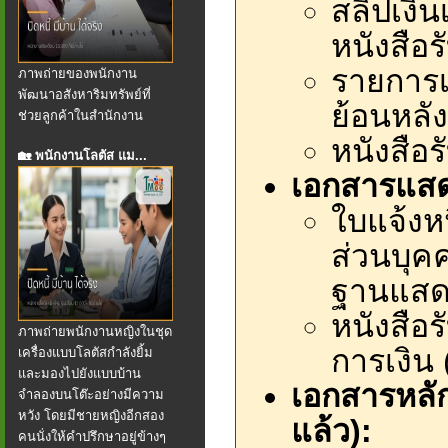
สลิปเงิน
หนังสือร
รายการเ
ภาพถ่ายของพนักงาน
พัฒนาอสังหาริมทรัพย์ที่
ย้อนหลัง 
ช่วยลูกค้าในสำนักงาน
หนังสือ
🏡 พนักงานโลตัส แม...
เอกสารแสด
ใบแจ้งหน
ส่วนบุคค
ฐานแสดง
หนังสือ
ภาพถ่ายพนักงานหญิงในชุด
การเงิน (
เครื่องแบบโลตัสกำลังยิ้ม
และมองไปยังแบบบ้าน
เอกสารหลักป
จำลองบนโต๊ะอย่างมีความ
หวัง โดยมีชายหญิงอีกสอง
แล้ว):
คนนั่งให้คำปรึกษาอยู่ข้างๆ