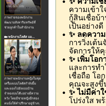
✨ ความเชี
ความเข้าใจ
กู้สินเชื่อ
ภาพถ่ายของพนักงาน
พัฒนาอสังหาริมทรัพย์ที่
เป็นอย่างดี
ช่วยลูกค้าในสำนักงาน
✨ ลดความย
🏡 พนักงานโลตัส แม...
การวิ่งเต้น
จัดการให้ค
✨ เพิ่มโอก
และการทำใ
เชื่อถือ โอ
ภาพถ่ายพนักงานหญิงในชุด
คุณจะสูงขึ้
เครื่องแบบโลตัสกำลังยิ้ม
และมองไปยังแบบบ้าน
✨ ไม่มีค่า
จำลองบนโต๊ะอย่างมีความ
โปร่งใส พร
หวัง โดยมีชายหญิงอีกสอง
คนนั่งให้คำปรึกษาอยู่ข้างๆ