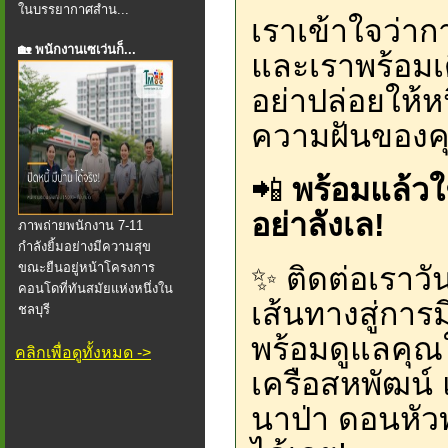
ในบรรยากาศสำน...
เราเข้าใจว่าก
🏡 พนักงานเซเว่นก็...
และเราพร้อมเด
อย่าปล่อยให้
ความฝันของค
📲
พร้อมแล้วใช
อย่าลังเล!
ภาพถ่ายพนักงาน 7-11
กำลังยิ้มอย่างมีความสุข
ขณะยืนอยู่หน้าโครงการ
✨ ติดต่อเราวัน
คอนโดที่ทันสมัยแห่งหนึ่งใน
เส้นทางสู่การ
ชลบุรี
พร้อมดูแลคุณใ
คลิกเพื่อดูทั้งหมด ->
เครือสหพัฒน์
นาป่า ดอนหัว