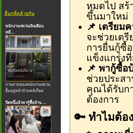
หมดไป สร้าง
อื่นๆที่คล้ายกัน
ขึ้นมาใหม่
📌 เตรียมค
พนักงานเซเว่นเงินเดือน
หมื...
จะช่วยเตร
การยื่นกู้ซื
แข็งแกร่ง
📌 พากู้ซื้อ
ช่วยประสาน
ภาพถ่ายของพนักงานเซเว่น
คุณได้รับกา
ยิ้มอยู่หน้าบ้านหลังใหม่
ต้องการ
ปิดหนี้แล้วพากู้ซื้อบ้าน ...
🔑 ทำไมต้อง