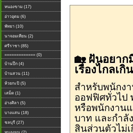
หนองขาม (17)
อ่าวอุดม (6)
พัทยา (10)
นาจอมเทียน (2)
ศรีราชา (85)
============= (0)
🏡 ฝันอยากม
บ้านปึก (4)
เรื่องไกลเกิน
บ้านสวน (11)
ห้วยกะปิ (5)
สำหรับพนักงาน
เสม็ด (1)
ออฟฟิศทั่วไป
อ่างศิลา (5)
หรือพนักงานแม็
บางแสน (18)
บาท และกำลัง
ชลบุรี (27)
สินส่วนตัวไม
หนองมน (2)