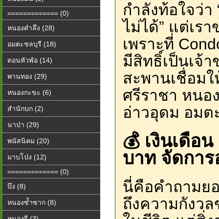
กำลังท้อใจว่า
============= (0)
ไม่ได้” แต่เร
หนองตำลึง (28)
เพราะที่ Cond
อมตะชลบุรี (18)
มีสิทธิ์เป็นเจ
ดอนหัวฬ่อ (14)
สะพานเชื่อมให
พานทอง (29)
ศรีราชา หนอง
หนองกะขะ (6)
อ่าวอุดม อมตะ
สำนักบก (2)
นาป่า (29)
💰 เงินเดือน
พนัสนิคม (20)
บาท จัดการอ
มาบโป่ง (12)
============= (0)
นี่คือคำถามยอ
บึง (8)
ถึงความกังวลข
หนองซ้ำซาก (8)
หนองรี (3)